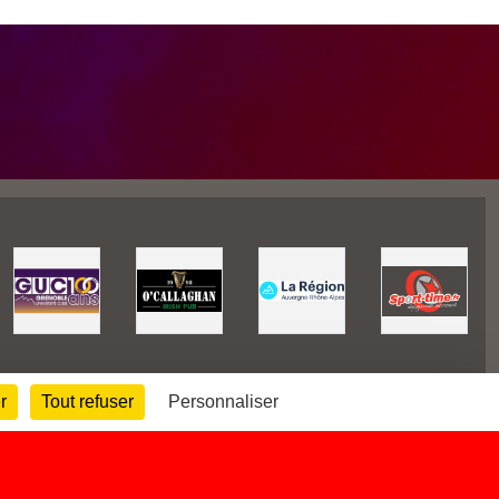
r
Tout refuser
Personnaliser
450300
visites